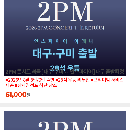
2PM 콘서트 셔틀 [ 대구·구미 ↔ 인스파이어 ] 대구 출발확정
■2026년 8월 8일/9일 출발 ■28석 우등 리무진 ■프리미엄 서비스
제공 ■상세일정표 하단 참조
61,000
원~