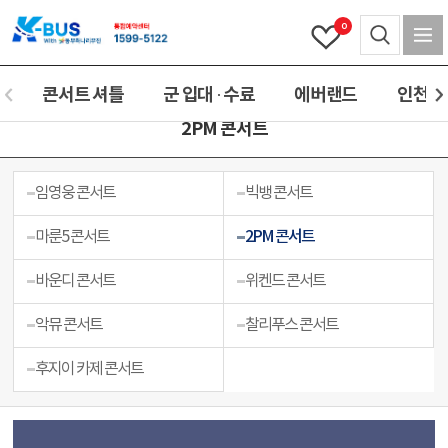
0
콘서트 셔틀
군 입대 · 수료
에버랜드
인천(공
2PM 콘서트
임영웅 콘서트
빅뱅 콘서트
마룬5 콘서트
2PM 콘서트
바운디 콘서트
위켄드 콘서트
악뮤 콘서트
찰리푸스 콘서트
후지이 카제 콘서트