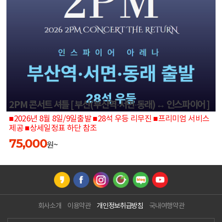
2PM 콘서트 셔틀 [ 부산(부산역·서면·동래) ↔ 인스파이어 ]
■2026년 8월 8일/9일출발 ■28석 우등 리무진 ■프리미엄 서비스
제공 ■상세일정표 하단 참조
75,000
원~
회사소개
이용약관
개인정보취급방침
국내여행약관