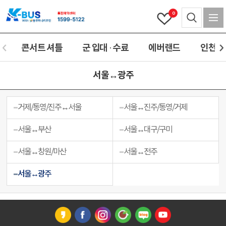
0
콘서트 셔틀
군 입대 · 수료
에버랜드
인천(공
서울↔광주
거제/통영/진주↔서울
서울↔진주/통영/거제
서울↔부산
서울↔대구/구미
서울↔창원/마산
서울↔전주
서울↔광주