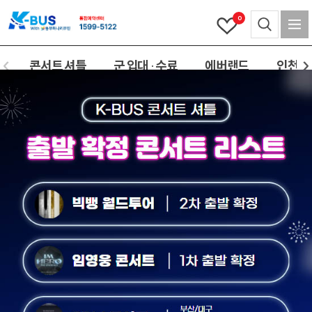
0
콘서트 셔틀
군 입대 · 수료
에버랜드
인천(공