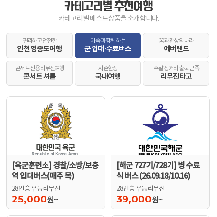
카테고리별 추천여행
카테고리별 베스트상품을 소개합니다.
편리하고 안전한
가족과 함께 하는
꿈과 환상의 나라
인천 영종도여행
군 입대·수료버스
에버랜드
콘서트 전용 리무진여행
시즌한정
주말 장거리 출·퇴근족
콘서트 셔틀
국내여행
리무진타고
[육군훈련소] 경찰/소방/보충
[해군 727기/728기] 병 수료
역 입대버스(매주 목)
식 버스 (26.09.18/10.16)
28인승 우등리무진
28인승 우등리무진
25,000
39,000
원~
원~