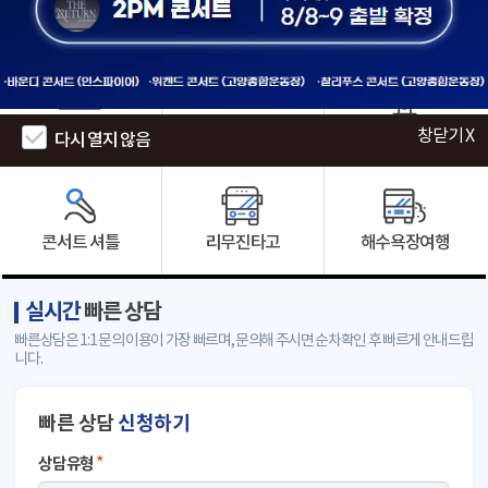
인천공항
군 입대 · 수료
에버랜드
창닫기 X
창닫기 X
다시 열지 않음
다시 열지 않음
콘서트 셔틀
리무진타고
해수욕장여행
실시간
빠른 상담
빠른상담은 1:1 문의 이용이 가장 빠르며, 문의해 주시면 순차확인 후 빠르게 안내드립
니다.
빠른 상담
신청하기
상담유형
*