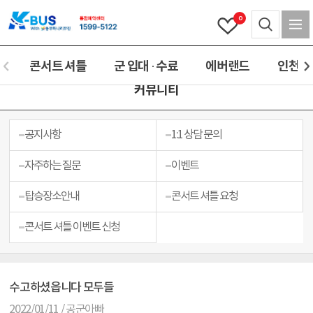
0
콘서트 셔틀
군 입대 · 수료
에버랜드
인천(공
커뮤니티
공지사항
1:1 상담 문의
자주하는 질문
이벤트
탑승장소안내
콘서트 셔틀 요청
콘서트 셔틀 이벤트 신청
수고하셨읍니다 모두들
2022/01/11 / 공군아빠