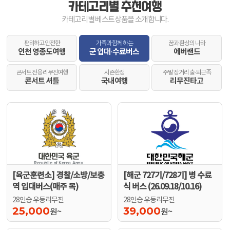
카테고리별 추천여행
카테고리별 베스트상품을 소개합니다.
편리하고 안전한
가족과 함께 하는
꿈과 환상의 나라
인천 영종도여행
군 입대·수료버스
에버랜드
콘서트 전용 리무진여행
시즌한정
주말 장거리 출·퇴근족
콘서트 셔틀
국내여행
리무진타고
[육군훈련소] 경찰/소방/보충
[해군 727기/728기] 병 수료
역 입대버스(매주 목)
식 버스 (26.09.18/10.16)
28인승 우등리무진
28인승 우등리무진
25,000
39,000
원~
원~