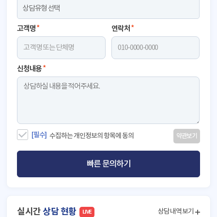
고객명
*
연락처
*
신청내용
*
[ 결제관련] 문의합니다.
● 접수대기
[필수]
수집하는 개인정보의 항목에 동의
약관보기
이*인 고객님
[ 결제관련] 문의합니다.
● 접수대기
빠른 문의하기
허*혁 고객님
[ 예약관련] 문의합니다.
● 접수대기
이*현 고객님
실시간
상담 현황
상담내역보기
LIVE