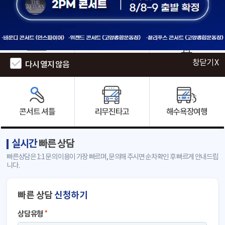
인천공항
군 입대 · 수료
에버랜드
창닫기 X
창닫기 X
다시 열지 않음
다시 열지 않음
콘서트 셔틀
리무진타고
해수욕장여행
실시간
빠른 상담
빠른상담은 1:1 문의 이용이 가장 빠르며, 문의해 주시면 순차확인 후 빠르게 안내드립
니다.
빠른 상담
신청하기
상담유형
*