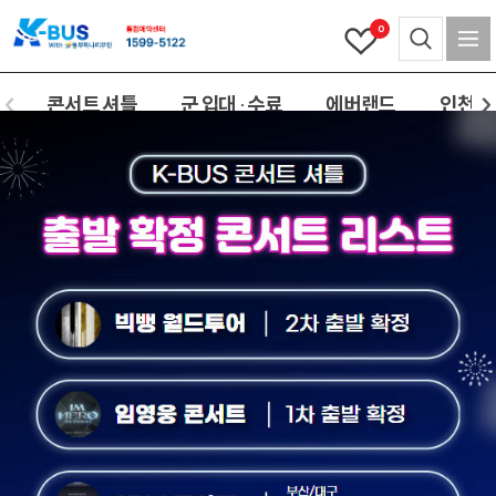
0
콘서트 셔틀
군 입대 · 수료
에버랜드
인천(공