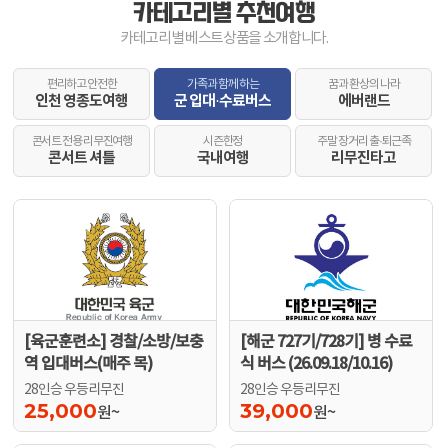
카테고리별 추천여행
카테고리별 베스트상품을 소개합니다.
편리하고 안전한
가족과 함께 하는
꿈과 환상의 나라
인천 영종도여행
군 입대·수료버스
에버랜드
콘서트 전용 리무진여행
시즌한정
주말 장거리 출·퇴근족
콘서트 셔틀
국내여행
리무진타고
[육군훈련소] 경찰/소방/보충
[해군 727기/728기] 병 수료
역 입대버스(매주 목)
식 버스 (26.09.18/10.16)
28인승 우등리무진
28인승 우등리무진
25,000
39,000
원~
원~