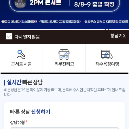
인천공항
군 입대 · 수료
에버랜드
창닫기 X
창닫기 X
다시 열지 않음
다시 열지 않음
콘서트 셔틀
리무진타고
해수욕장여행
실시간
빠른 상담
빠른상담은 1:1 문의 이용이 가장 빠르며, 문의해 주시면 순차확인 후 빠르게 안내드립
니다.
빠른 상담
신청하기
상담유형
*