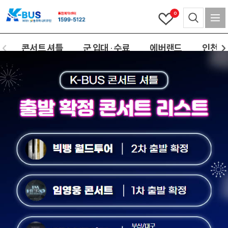
0
콘서트 셔틀
군 입대 · 수료
에버랜드
인천(공