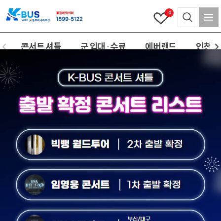
0
콘서트 셔틀
군 입대 · 수료
에버랜드
인천(공