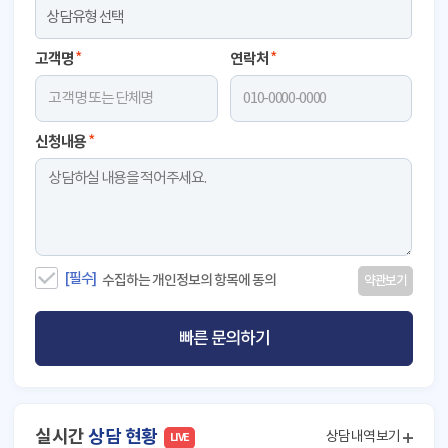
고객명
*
연락처
*
신청내용
*
[ 결제관련] 문의합니다.
● 접수대기
[필수]
수집하는 개인정보의 항목에 동의
약관보기
이*인 고객님
[ 결제관련] 문의합니다.
● 접수대기
빠른 문의하기
허*혁 고객님
[ 예약관련] 문의합니다.
● 접수대기
이*현 고객님
실시간
상담 현황
상담내역보기
LIVE