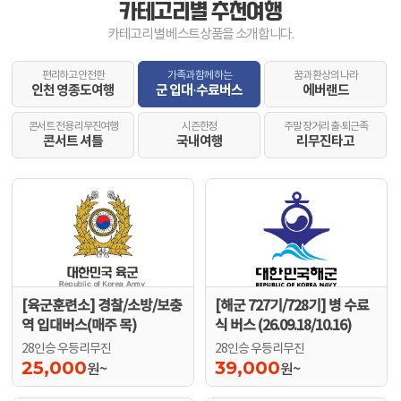
카테고리별 추천여행
카테고리별 베스트상품을 소개합니다.
편리하고 안전한
가족과 함께 하는
꿈과 환상의 나라
인천 영종도여행
군 입대·수료버스
에버랜드
콘서트 전용 리무진여행
시즌한정
주말 장거리 출·퇴근족
콘서트 셔틀
국내여행
리무진타고
[육군훈련소] 경찰/소방/보충
[해군 727기/728기] 병 수료
역 입대버스(매주 목)
식 버스 (26.09.18/10.16)
28인승 우등리무진
28인승 우등리무진
25,000
39,000
원~
원~