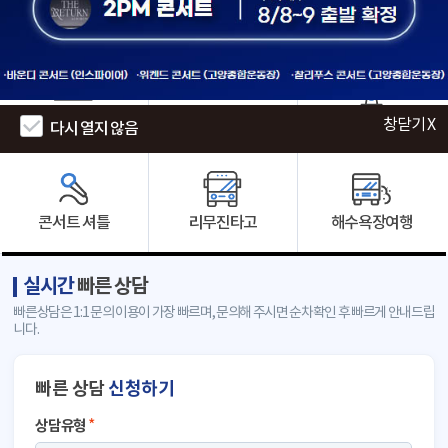
인천공항
군 입대 · 수료
에버랜드
창닫기 X
창닫기 X
다시 열지 않음
다시 열지 않음
콘서트 셔틀
리무진타고
해수욕장여행
실시간
빠른 상담
빠른상담은 1:1 문의 이용이 가장 빠르며, 문의해 주시면 순차확인 후 빠르게 안내드립
니다.
빠른 상담
신청하기
상담유형
*